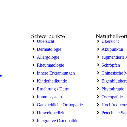
Schwerpunkte
Naturheilver
Übersicht
Übersicht
Dermatologie
Akupunktur
Allergologie
augmentierte
Rheumatologie
Schröpfen
Innere Erkrankungen
Chinesische 
e
Kinderheilkunde
Eigenblutther
Ernährung / Darm
Phytothrapie
Immunsystem
Osteopathie
Ganzheitliche Orthopädie
Hochfrequenz
Umweltmedizin
Petechiale Sa
Integrative Osteopathie