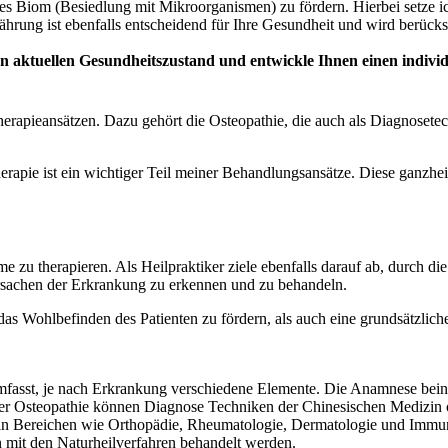
hres Biom (Besiedlung mit Mikroorganismen) zu fördern. Hierbei setze 
hrung ist ebenfalls entscheidend für Ihre Gesundheit und wird berück
en aktuellen Gesundheitszustand und entwickle Ihnen einen indivi
Therapieansätzen. Dazu gehört die Osteopathie, die auch als Diagnose
therapie ist ein wichtiger Teil meiner Behandlungsansätze. Diese ganzhe
tome zu therapieren. Als Heilpraktiker ziele ebenfalls darauf ab, du
rsachen der Erkrankung zu erkennen und zu behandeln.
das Wohlbefinden des Patienten zu fördern, als auch eine grundsätzlich
 umfasst, je nach Erkrankung verschiedene Elemente. Die Anamnese bein
er Osteopathie können Diagnose Techniken der Chinesischen Medizin
lt in Bereichen wie Orthopädie, Rheumatologie, Dermatologie und Immu
n mit den Naturheilverfahren behandelt werden.