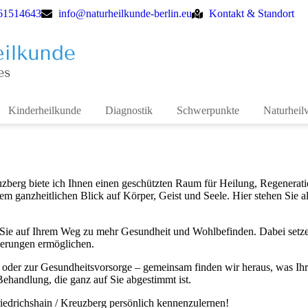
 61514643
info@naturheilkunde-berlin.eu
Kontakt & Standort
Kinderheilkunde
Diagnostik
Schwerpunkte
Naturheil
reuzberg biete ich Ihnen einen geschützten Raum für Heilung, Regenera
m ganzheitlichen Blick auf Körper, Geist und Seele. Hier stehen Sie al
Sie auf Ihrem Weg zu mehr Gesundheit und Wohlbefinden. Dabei setze i
derungen ermöglichen.
der zur Gesundheitsvorsorge – gemeinsam finden wir heraus, was Ihr 
ehandlung, die ganz auf Sie abgestimmt ist.
Friedrichshain / Kreuzberg persönlich kennenzulernen!