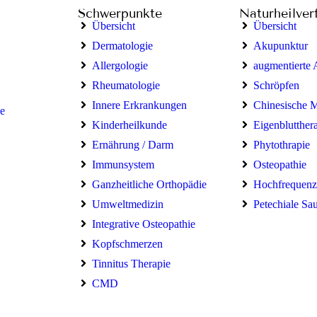
Schwerpunkte
Naturheilver
Übersicht
Übersicht
Dermatologie
Akupunktur
Allergologie
augmentierte
Rheumatologie
Schröpfen
Innere Erkrankungen
Chinesische 
e
Kinderheilkunde
Eigenblutther
Ernährung / Darm
Phytothrapie
Immunsystem
Osteopathie
Ganzheitliche Orthopädie
Hochfrequenz
Umweltmedizin
Petechiale Sa
Integrative Osteopathie
Kopfschmerzen
Tinnitus Therapie
CMD