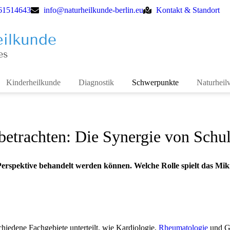
 61514643
info@naturheilkunde-berlin.eu
Kontakt & Standort
Kinderheilkunde
Diagnostik
Schwerpunkte
Naturheil
betrachten: Die Synergie von Schul
Perspektive behandelt werden können. Welche Rolle spielt das Mi
iedene Fachgebiete unterteilt, wie Kardiologie,
Rheumatologie
und Gy