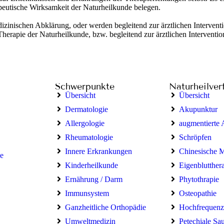
apeutische Wirksamkeit der Naturheilkunde belegen.
zinischen Abklärung, oder werden begleitend zur ärztlichen Interventi
herapie der Naturheilkunde, bzw. begleitend zur ärztlichen Intervention
Schwerpunkte
Naturheilver
Übersicht
Übersicht
Dermatologie
Akupunktur
Allergologie
augmentierte
Rheumatologie
Schröpfen
Innere Erkrankungen
Chinesische 
e
Kinderheilkunde
Eigenblutther
Ernährung / Darm
Phytothrapie
Immunsystem
Osteopathie
Ganzheitliche Orthopädie
Hochfrequenz
Umweltmedizin
Petechiale Sa