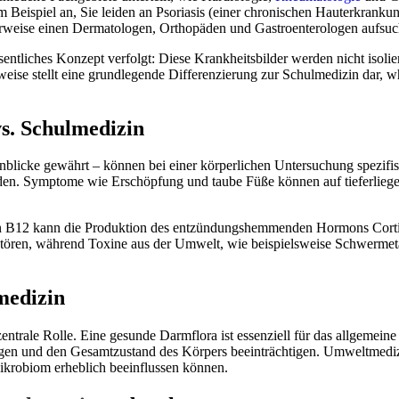
eispiel an, Sie leiden an Psoriasis (einer chronischen Hauterkrankun
rweise einen Dermatologen, Orthopäden und Gastroenterologen aufsuc
ntliches Konzept verfolgt: Diese Krankheitsbilder werden nicht isolie
gsweise stellt eine grundlegende Differenzierung zur Schulmedizin dar
s. Schulmedizin
inblicke gewährt – können bei einer körperlichen Untersuchung spezifi
den. Symptome wie Erschöpfung und taube Füße können auf tieferliege
in B12 kann die Produktion des entzündungshemmenden Hormons Cortis
tören, während Toxine aus der Umwelt, wie beispielsweise Schwermetal
medizin
zentrale Rolle. Eine gesunde Darmflora ist essenziell für das allgem
gen und den Gesamtzustand des Körpers beeinträchtigen. Umweltmedizi
ikrobiom erheblich beeinflussen können.